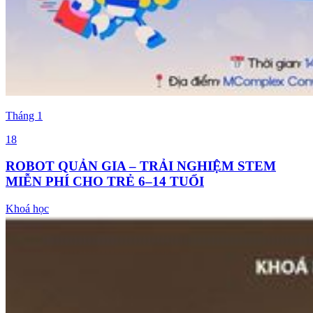
Tháng
1
18
ROBOT QUẢN GIA – TRẢI NGHIỆM STEM
MIỄN PHÍ CHO TRẺ 6–14 TUỔI
Khoá học