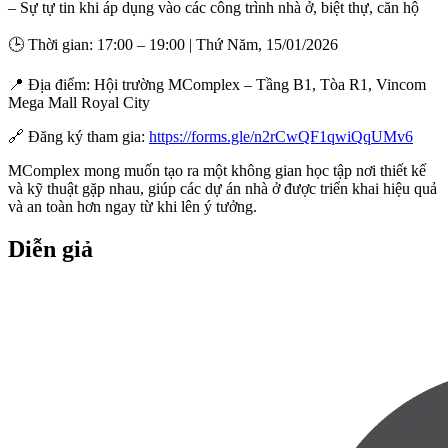
– Sự tự tin khi áp dụng vào các công trình nhà ở, biệt thự, căn hộ
🕒 Thời gian: 17:00 – 19:00 | Thứ Năm, 15/01/2026
📍 Địa điểm: Hội trường MComplex – Tầng B1, Tòa R1, Vincom
Mega Mall Royal City
🔗 Đăng ký tham gia:
https://forms.gle/n2rCwQF1qwiQqUMv6
MComplex mong muốn tạo ra một không gian học tập nơi thiết kế
và kỹ thuật gặp nhau, giúp các dự án nhà ở được triển khai hiệu quả
và an toàn hơn ngay từ khi lên ý tưởng.
Diễn giả