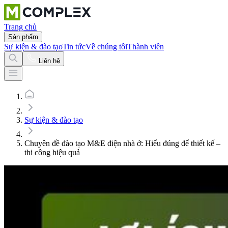
Trang chủ
Sản phẩm
Sự kiện & đào tạo
Tin tức
Về chúng tôi
Thành viên
Liên hệ
Sự kiện & đào tạo
Chuyên đề đào tạo M&E điện nhà ở: Hiểu đúng để thiết kế –
thi công hiệu quả