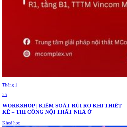
Tháng
1
25
WORKSHOP | KIỂM SOÁT RỦI RO KHI THIẾT
KẾ – THI CÔNG NỘI THẤT NHÀ Ở
Khoá học