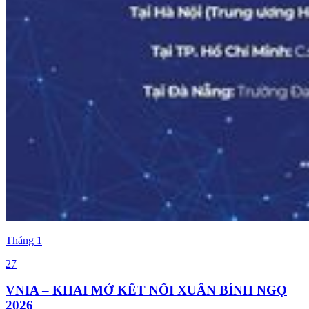
Tháng
1
27
VNIA – KHAI MỞ KẾT NỐI XUÂN BÍNH NGỌ
2026